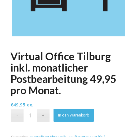
Virtual Office Tilburg
inkl. monatlicher
Postbearbeitung 49,95
pro Monat.
€
49,95
ex.
Alternative:
In den Warenkorb
Kategorien:
monatliche Abschreibung
,
Starterpakete für 1