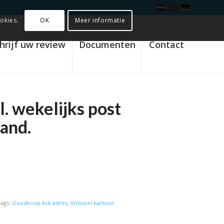
OK
Meer informatie
okies.
hrijf uw review
Documenten
Contact
l. wekelijks post
and.
rnative:
Tags:
Goedkoop kvk adres
,
Virtueel kantoor