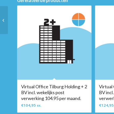
Gerelateerde producten
Virtual Office Tilburg
Holding + 2 BV
maandelijkse post
verwerking 89.95 per...
Virtual Office Tilburg Holding + 2
Virtual
BV incl. wekelijks post
BV incl.
verwerking 104.95 per maand.
verwerk
€
104,95
€
124,95
ex.