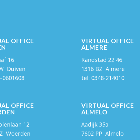
AL OFFICE
VIRTUAL OFFICE
EN
ALMERE
af 16
Randstad 22 46
EW Duiven
1316 BZ Almere
5-0601608
tel:
0348-214010
AL OFFICE
VIRTUAL OFFICE
RDEN
ALMELO
lenlaan 12
Aadijk 35a
GZ Woerden
7602 PP Almelo