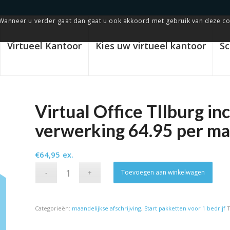
Wanneer u verder gaat dan gaat u ook akkoord met gebruik van deze co
Virtueel Kantoor
Kies uw virtueel kantoor
Sc
Virtual Office TIlburg inc
verwerking 64.95 per ma
€
64,95
ex.
Alte
Toevoegen aan winkelwagen
Categorieën:
maandelijkse afschrijving
,
Start pakketten voor 1 bedrijf