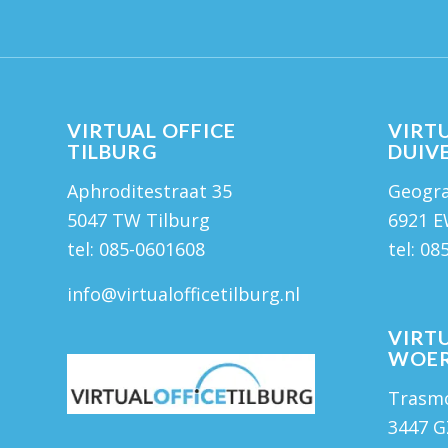
VIRTUAL OFFICE
VIRTU
TILBURG
DUIV
Aphroditestraat 35
Geogra
5047 TW Tilburg
6921 
tel:
085-0601608
tel:
08
info@virtualofficetilburg.nl
VIRTU
WOE
Trasmo
3447 